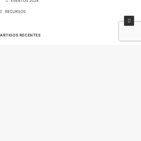
EVENTOS 2024
RECURSOS
ARTIGOS RECENTES
Curso de Treinadores de Kite Grau I — Últimas
inscrições até às 13h de 11 de Março
I APCKite Winter Challenge 2023
I Big Air Open 2023
Novo recorde nacional de velocidade
Cutty Sark on Tour